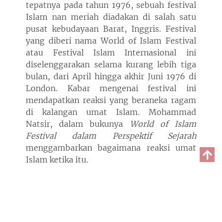
tepatnya pada tahun 1976, sebuah festival
Islam nan meriah diadakan di salah satu
pusat kebudayaan Barat, Inggris. Festival
yang diberi nama World of Islam Festival
atau Festival Islam Internasional ini
diselenggarakan selama kurang lebih tiga
bulan, dari April hingga akhir Juni 1976 di
London. Kabar mengenai festival ini
mendapatkan reaksi yang beraneka ragam
di kalangan umat Islam. Mohammad
Natsir, dalam bukunya
World of Islam
Festival dalam Perspektif Sejarah
menggambarkan bagaimana reaksi umat
Islam ketika itu.
Bagi Ummat Islam di Indonesia, di Asia
Tenggara dan sekitarnya ini,
agak aneh
kedengarannya bila orang mengadakan
suatu â€œ
Pesta Dunia Islam
â€ secara