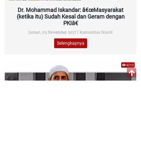
Dr. Mohammad Iskandar: â€œMasyarakat
(ketika itu) Sudah Kesal dan Geram dengan
PKIâ€
Jumat, 03 November 2017 |
Komunitas NuuN
Selengkapnya
4213
Dr. Alwi Alatas: Penghubung Identitas