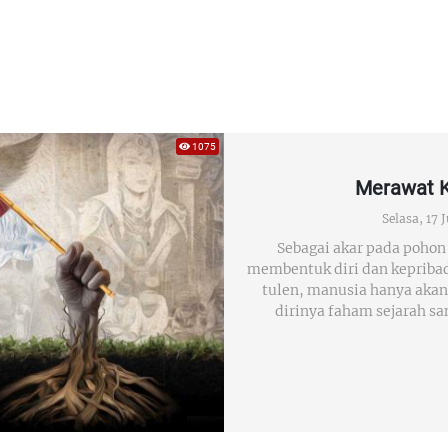
1075
Merawat K
Selasa, 17 
Sebagai akar pada pohon 
membentuk diri dan kepriba
tulen, manusia hanya akan
dirinya faham sejarah s